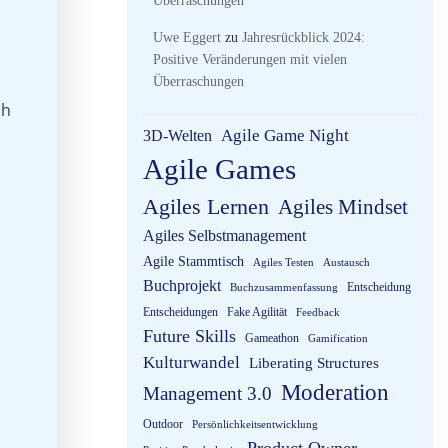
Überraschungen
Uwe Eggert
zu
Jahresrückblick 2024:
Positive Veränderungen mit vielen
Überraschungen
ch
3D-Welten
Agile Game Night
Agile Games
Agiles Lernen
Agiles Mindset
Agiles Selbstmanagement
Agile Stammtisch
Agiles Testen
Austausch
Buchprojekt
Entscheidung
Buchzusammenfassung
Entscheidungen
Fake Agilität
Feedback
Future Skills
Gameathon
Gamification
Kulturwandel
Liberating Structures
Moderation
Management 3.0
Outdoor
Persönlichkeitsentwicklung