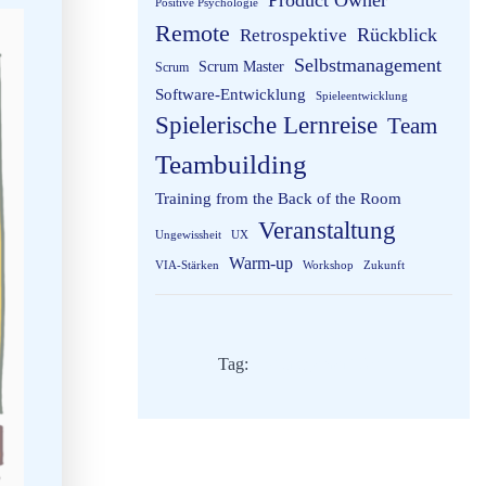
Product Owner
Positive Psychologie
Remote
Rückblick
Retrospektive
Selbstmanagement
Scrum Master
Scrum
Software-Entwicklung
Spieleentwicklung
Spielerische Lernreise
Team
Teambuilding
Training from the Back of the Room
Veranstaltung
Ungewissheit
UX
Warm-up
VIA-Stärken
Workshop
Zukunft
Tag:
Management 3.0