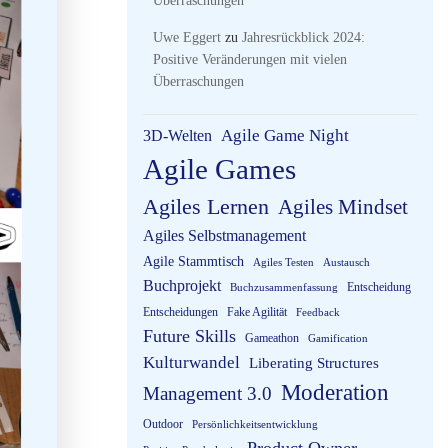
Überraschungen
Uwe Eggert
zu
Jahresrückblick 2024:
Positive Veränderungen mit vielen
Überraschungen
3D-Welten
Agile Game Night
Agile Games
Agiles Lernen
Agiles Mindset
Agiles Selbstmanagement
Agile Stammtisch
Agiles Testen
Austausch
Buchprojekt
Entscheidung
Buchzusammenfassung
Entscheidungen
Fake Agilität
Feedback
Future Skills
Gameathon
Gamification
Kulturwandel
Liberating Structures
Moderation
Management 3.0
Outdoor
Persönlichkeitsentwicklung