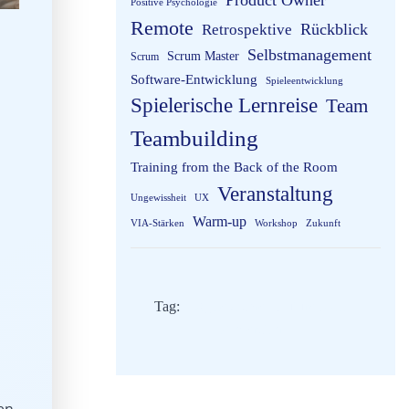
Product Owner
Positive Psychologie
Remote
Rückblick
Retrospektive
Selbstmanagement
Scrum Master
Scrum
Software-Entwicklung
Spieleentwicklung
Spielerische Lernreise
Team
Teambuilding
Training from the Back of the Room
Veranstaltung
Ungewissheit
UX
Warm-up
VIA-Stärken
Workshop
Zukunft
Tag:
Agile Games
Future Skills
Moderation
en