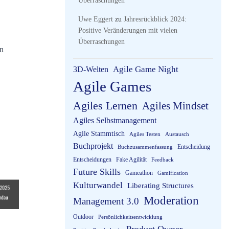
Überraschungen
Uwe Eggert
zu
Jahresrückblick 2024:
Positive Veränderungen mit vielen
Überraschungen
en
3D-Welten
Agile Game Night
Agile Games
Agiles Lernen
Agiles Mindset
Agiles Selbstmanagement
Agile Stammtisch
Agiles Testen
Austausch
Buchprojekt
Entscheidung
Buchzusammenfassung
Entscheidungen
Fake Agilität
Feedback
Future Skills
Gameathon
Gamification
Kulturwandel
Liberating Structures
Moderation
Management 3.0
Outdoor
Persönlichkeitsentwicklung