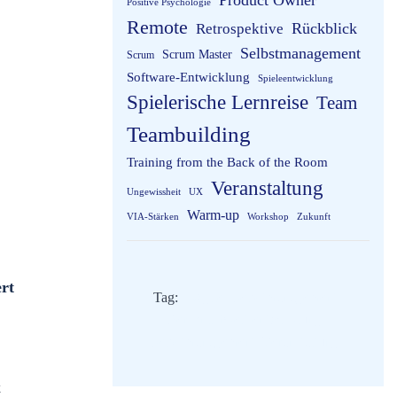
Product Owner
Positive Psychologie
Remote
Rückblick
Retrospektive
Selbstmanagement
Scrum Master
Scrum
Software-Entwicklung
Spieleentwicklung
Spielerische Lernreise
Team
Teambuilding
Training from the Back of the Room
Veranstaltung
Ungewissheit
UX
Warm-up
VIA-Stärken
Workshop
Zukunft
rt
Tag:
Agiles Selbstmanagement
Persönlichkeitsentwicklung
Selbstmanagement
Veranstaltung
k