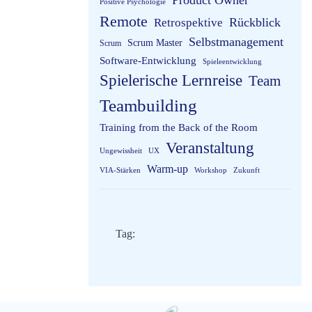
Product Owner
Positive Psychologie
Remote
Rückblick
Retrospektive
Selbstmanagement
Scrum Master
Scrum
Software-Entwicklung
Spieleentwicklung
Spielerische Lernreise
Team
Teambuilding
Training from the Back of the Room
Veranstaltung
Ungewissheit
UX
Warm-up
VIA-Stärken
Workshop
Zukunft
Tag:
Agile Games
Agiles Testen
Software-Entwicklung
Team