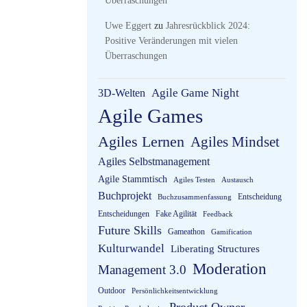
Überraschungen
Uwe Eggert
zu
Jahresrückblick 2024:
Positive Veränderungen mit vielen
Überraschungen
3D-Welten
Agile Game Night
Agile Games
Agiles Lernen
Agiles Mindset
Agiles Selbstmanagement
Agile Stammtisch
Agiles Testen
Austausch
Buchprojekt
Entscheidung
Buchzusammenfassung
Entscheidungen
Fake Agilität
Feedback
Future Skills
Gameathon
Gamification
Kulturwandel
Liberating Structures
Moderation
Management 3.0
Outdoor
Persönlichkeitsentwicklung