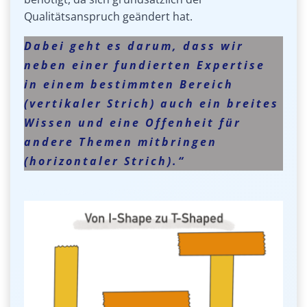
Qualitätsanspruch geändert hat.
Dabei geht es darum, dass wir
neben einer fundierten Expertise
in einem bestimmten Bereich
(vertikaler Strich) auch ein breites
Wissen und eine Offenheit für
andere Themen mitbringen
(horizontaler Strich).“
Future Work Skills von Dennis Fisch