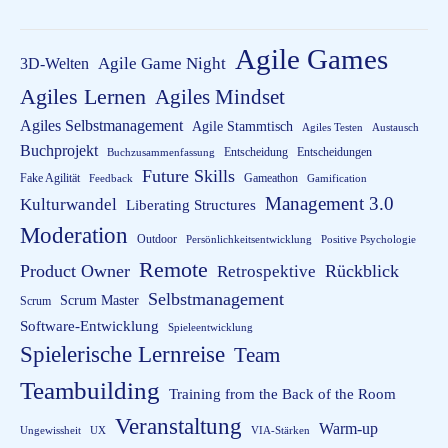
Agile Games
3D-Welten
Agile Game Night
Agiles Lernen
Agiles Mindset
Agiles Selbstmanagement
Agile Stammtisch
Agiles Testen
Austausch
Buchprojekt
Entscheidung
Entscheidungen
Buchzusammenfassung
Future Skills
Fake Agilität
Gameathon
Feedback
Gamification
Management 3.0
Kulturwandel
Liberating Structures
Moderation
Outdoor
Persönlichkeitsentwicklung
Positive Psychologie
Remote
Product Owner
Rückblick
Retrospektive
Selbstmanagement
Scrum Master
Scrum
Software-Entwicklung
Spieleentwicklung
Spielerische Lernreise
Team
Teambuilding
Training from the Back of the Room
Veranstaltung
Warm-up
Ungewissheit
UX
VIA-Stärken