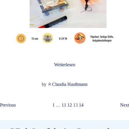
Weiterlesen
by
Claudia Haußmann
Posts
Posts
P
Page
Page
Page
Page
Page
Previous
1
…
11
12
13
14
Next
navigation
navigation
n