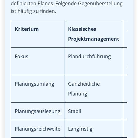
definierten Planes. Folgende Gegenüberstellung
ist häufig zu finden.
Kriterium
Klassisches
Agil
Projektmanagement
Pro
Fokus
Plandurchführung
Kom
Zus
Planungsumfang
Ganzheitliche
Inkr
Planung
Plan
Planungsauslegung
Stabil
Flexi
Planungsreichweite
Langfristig
Kurzf