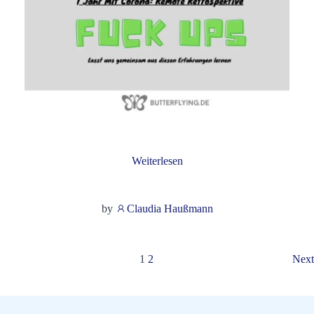
Weiterlesen
by
Claudia Haußmann
Posts
P
Page
Page
1
2
Next
navigation
n