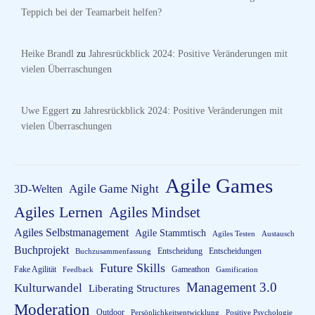
Teppich bei der Teamarbeit helfen?
Heike Brandl
zu
Jahresrückblick 2024: Positive Veränderungen mit
vielen Überraschungen
Uwe Eggert
zu
Jahresrückblick 2024: Positive Veränderungen mit
vielen Überraschungen
Agile Games
3D-Welten
Agile Game Night
Agiles Lernen
Agiles Mindset
Agiles Selbstmanagement
Agile Stammtisch
Agiles Testen
Austausch
Buchprojekt
Entscheidung
Entscheidungen
Buchzusammenfassung
Future Skills
Fake Agilität
Gameathon
Feedback
Gamification
Management 3.0
Kulturwandel
Liberating Structures
Moderation
Outdoor
Persönlichkeitsentwicklung
Positive Psychologie