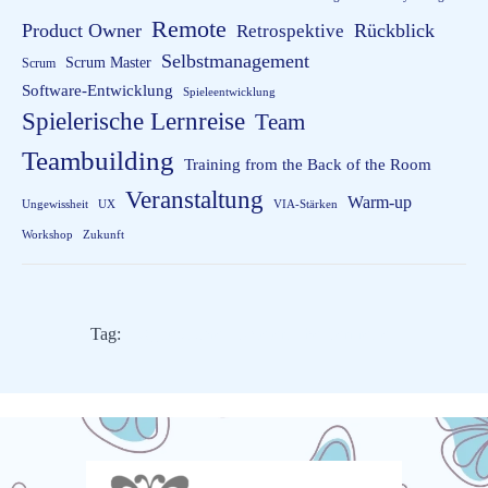
Remote
Product Owner
Rückblick
Retrospektive
Selbstmanagement
Scrum Master
Scrum
Software-Entwicklung
Spieleentwicklung
Spielerische Lernreise
Team
Teambuilding
Training from the Back of the Room
Veranstaltung
Warm-up
Ungewissheit
UX
VIA-Stärken
Workshop
Zukunft
Tag:
Agile Games
Spielerische Lernreise