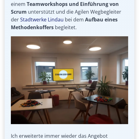
einem
Teamworkshops und Einführung von
Scrum
unterstützt und die Agilen Wegbegleiter
der
Stadtwerke Lindau
bei dem
Aufbau eines
Methodenkoffers
begleitet.
Ich erweiterte immer wieder das Angebot