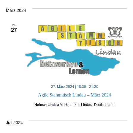
Datum
e
e
wählen.
März 2024
r
r
MI.
27
a
a
n
n
s
s
t
t
a
27. März 2024 | 18:30
-
21:30
a
Agile Stammtisch Lindau – März 2024
l
Heimat Lindau
Marktplatz 1, Lindau, Deutschland
l
t
t
Juli 2024
u