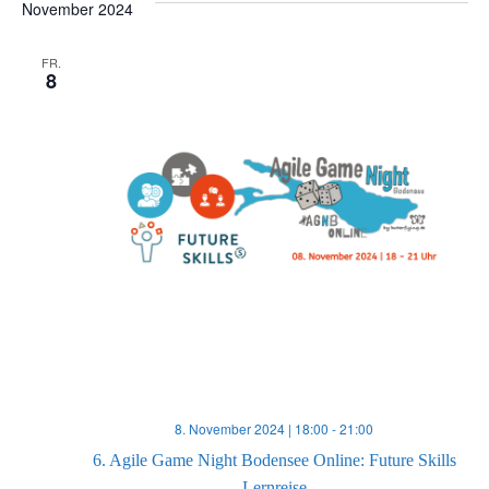
November 2024
t
o
FR.
e
n
8
n
,
N
a
v
i
8. November 2024 | 18:00
-
21:00
g
6. Agile Game Night Bodensee Online: Future Skills
Lernreise