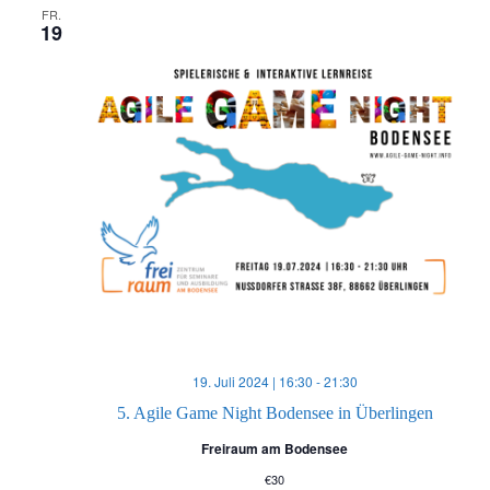
u
FR.
n
19
n
g
g
A
e
n
n
s
S
i
c
u
h
c
19. Juli 2024 | 16:30
-
21:30
t
5. Agile Game Night Bodensee in Überlingen
h
Freiraum am Bodensee
e
e
€30