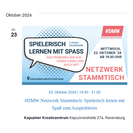
n
u
Oktober 2024
-
n
MI.
N
23
d
a
A
v
n
i
s
g
23. Oktober 2024 | 19:30
-
21:00
i
a
#DMW Netzwerk Stammtisch: Spielerisch lernen mit
Spaß zum Ausprobieren
c
t
Kapuziner Kreativzentrum
Kapuzinerstraße 27a, Ravensburg
h
i