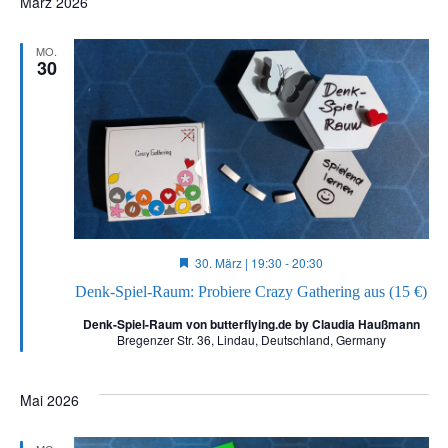
März 2026
MO.
30
Hervorgehoben
30. März | 19:30
-
20:30
Denk-Spiel-Raum: Probiere Crazy Gathering aus (15 €)
Denk-Spiel-Raum von butterflying.de by Claudia Haußmann
Bregenzer Str. 36, Lindau, Deutschland, Germany
Mai 2026