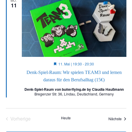
MO.
11
Hervorgehoben
11. Mai | 19:30
-
20:30
Denk-Spiel-Raum: Wir spielen TEAM3 und lernen
daraus für den Berufsalltag (15€)
Denk-Spiel-Raum von butterflying.de by Claudia Haußmann
Bregenzer Str. 36, Lindau, Deutschland, Germany
Vorherige
Heute
Veran
Nächste
Veranstaltungen