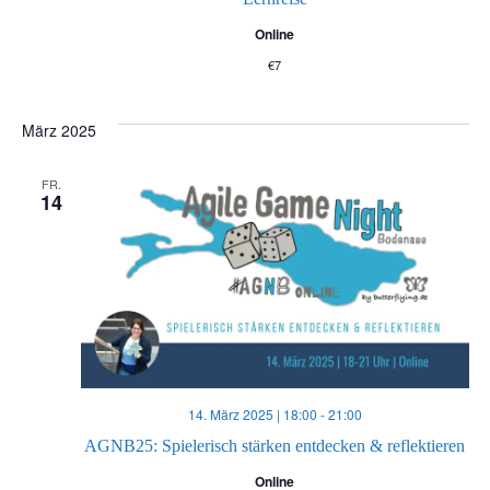
a
Online
t
€7
i
März 2025
o
FR.
14
n
14. März 2025 | 18:00
-
21:00
AGNB25: Spielerisch stärken entdecken & reflektieren
Online