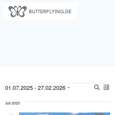
Zum
Inhalt
springen
01.07.2025
 - 
27.02.2026
Veranstaltungen
V
V
Suche
Liste
Datum
e
e
wählen.
Juli 2025
r
r