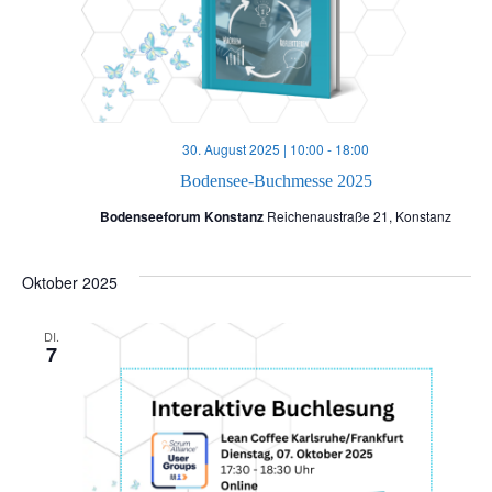
i
o
n
30. August 2025 | 10:00
-
18:00
Bodensee-Buchmesse 2025
Bodenseeforum Konstanz
Reichenaustraße 21, Konstanz
Oktober 2025
DI.
7