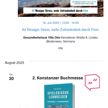
n
,
16. Juli 2025 | 13:00
-
16:00
#4 Weniger Stress, mehr Zufriedenheit durch Flow
N
Gesundheitshaus Villa Otto
Kemptener Straße 8, Lindau
(Bodensee), Germany
a
€36
v
August 2025
i
SA.
g
30
a
t