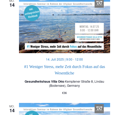
MO.
14
a
a
n
n
s
s
t
t
a
a
14. Juli 2025 | 9:00
-
12:00
l
#1 Weniger Stress, mehr Zeit durch Fokus auf das
l
Wesentliche
t
Gesundheitshaus Villa Otto
Kemptener Straße 8, Lindau
t
(Bodensee), Germany
u
€36
u
n
MO.
n
14
g