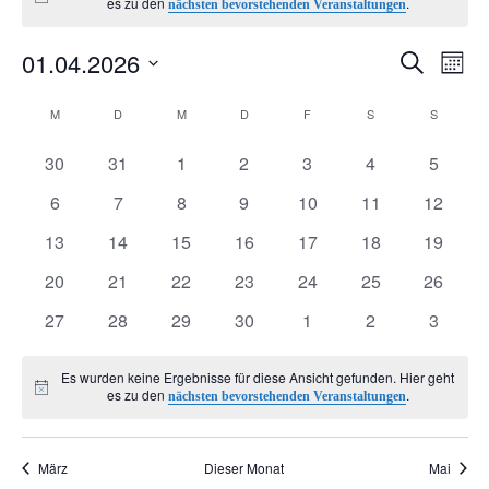
Hinweis
es zu den
.
nächsten bevorstehenden Veranstaltungen
01.04.2026
V
V
Suche
Monat
Datum
e
K
e
M
MONTAG
D
DIENSTAG
M
MITTWOCH
D
DONNERSTAG
F
FREITAG
S
SAMSTAG
S
SONNTA
wählen.
r
0
0
0
0
0
0
0
a
30
31
1
2
3
4
5
r
Veranstaltungen
Veranstaltungen
Veranstaltungen
Veranstaltungen
Veranstaltungen
Veranstaltunge
Veranst
0
0
0
0
0
0
0
6
7
8
9
10
11
12
a
l
a
Veranstaltungen
Veranstaltungen
Veranstaltungen
Veranstaltungen
Veranstaltungen
Veranstaltungen
Veranst
0
0
0
0
0
0
0
13
14
15
16
17
18
19
n
Veranstaltungen
Veranstaltungen
Veranstaltungen
Veranstaltungen
Veranstaltungen
Veranstaltungen
Veranst
e
n
0
0
0
0
0
0
0
20
21
22
23
24
25
26
Veranstaltungen
Veranstaltungen
Veranstaltungen
Veranstaltungen
Veranstaltungen
Veranstaltungen
Veranst
s
0
0
0
0
0
0
0
n
27
28
29
30
1
2
3
s
Veranstaltungen
Veranstaltungen
Veranstaltungen
Veranstaltungen
Veranstaltungen
Veranstaltunge
Veranst
t
d
t
Es wurden keine Ergebnisse für diese Ansicht gefunden. Hier geht
Hinweis
es zu den
.
nächsten bevorstehenden Veranstaltungen
a
e
a
l
März
Dieser Monat
Mai