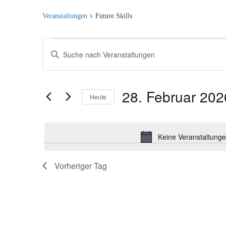
Veranstaltungen
Future Skills
Veranstaltungen
V
Bitte
Schlüsselwort
für
e
eingeben.
Suche
28. Februar 202
28.
r
Heute
nach
Datum
Veranstaltungen
Februar
a
wählen.
Schlüsselwort.
Keine Veranstaltunge
2026
n
s
Vorheriger Tag
t
a