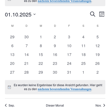
Hinweis
es zu den
.
nächsten bevorstehenden Veranstaltungen
01.10.2025
V
V
Suche
Monat
Datum
e
K
e
M
MONTAG
D
DIENSTAG
M
MITTWOCH
D
DONNERSTAG
F
FREITAG
S
SAMSTAG
S
SONNTA
wählen.
r
0
0
0
0
0
0
0
a
29
30
1
2
3
4
5
r
Veranstaltungen
Veranstaltungen
Veranstaltungen
Veranstaltungen
Veranstaltungen
Veranstaltunge
Veranst
0
0
0
0
0
0
0
6
7
8
9
10
11
12
a
l
a
Veranstaltungen
Veranstaltungen
Veranstaltungen
Veranstaltungen
Veranstaltungen
Veranstaltungen
Veranst
0
0
0
0
0
0
0
13
14
15
16
17
18
19
n
Veranstaltungen
Veranstaltungen
Veranstaltungen
Veranstaltungen
Veranstaltungen
Veranstaltungen
Veranst
e
n
0
0
0
0
0
0
0
20
21
22
23
24
25
26
Veranstaltungen
Veranstaltungen
Veranstaltungen
Veranstaltungen
Veranstaltungen
Veranstaltungen
Veranst
s
0
0
0
0
0
0
0
n
27
28
29
30
31
1
2
s
Veranstaltungen
Veranstaltungen
Veranstaltungen
Veranstaltungen
Veranstaltungen
Veranstaltunge
Veranst
t
d
t
Es wurden keine Ergebnisse für diese Ansicht gefunden. Hier geht
Hinweis
es zu den
.
nächsten bevorstehenden Veranstaltungen
a
e
a
l
Sep.
Dieser Monat
Nov.