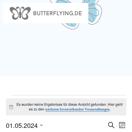
Zum
Inhalt
springen
Veranstaltungen
Es wurden keine Ergebnisse für diese Ansicht gefunden. Hier geht
Hinweis
es zu den
.
nächsten bevorstehenden Veranstaltungen
01.05.2024
V
V
Suche
Monat