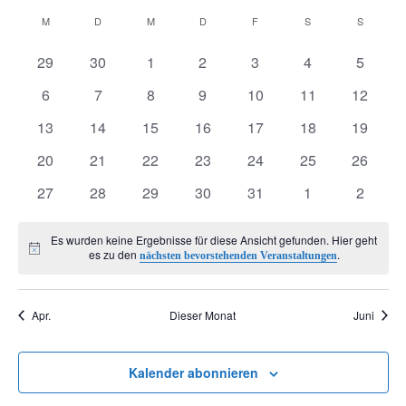
Datum
e
K
e
M
MONTAG
D
DIENSTAG
M
MITTWOCH
D
DONNERSTAG
F
FREITAG
S
SAMSTAG
S
SONNTA
wählen.
r
0
0
0
0
0
0
0
a
29
30
1
2
3
4
5
r
Veranstaltungen
Veranstaltungen
Veranstaltungen
Veranstaltungen
Veranstaltungen
Veranstaltunge
Veranst
0
0
0
0
0
0
0
6
7
8
9
10
11
12
a
l
a
Veranstaltungen
Veranstaltungen
Veranstaltungen
Veranstaltungen
Veranstaltungen
Veranstaltungen
Veranst
0
0
0
0
0
0
0
13
14
15
16
17
18
19
n
Veranstaltungen
Veranstaltungen
Veranstaltungen
Veranstaltungen
Veranstaltungen
Veranstaltungen
Veranst
e
n
0
0
0
0
0
0
0
20
21
22
23
24
25
26
Veranstaltungen
Veranstaltungen
Veranstaltungen
Veranstaltungen
Veranstaltungen
Veranstaltungen
Veranst
s
0
0
0
0
0
0
0
n
27
28
29
30
31
1
2
s
Veranstaltungen
Veranstaltungen
Veranstaltungen
Veranstaltungen
Veranstaltungen
Veranstaltunge
Veranst
t
d
t
Es wurden keine Ergebnisse für diese Ansicht gefunden. Hier geht
Hinweis
es zu den
.
nächsten bevorstehenden Veranstaltungen
a
e
a
l
Apr.
Dieser Monat
Juni
r
l
t
v
t
Kalender abonnieren
u