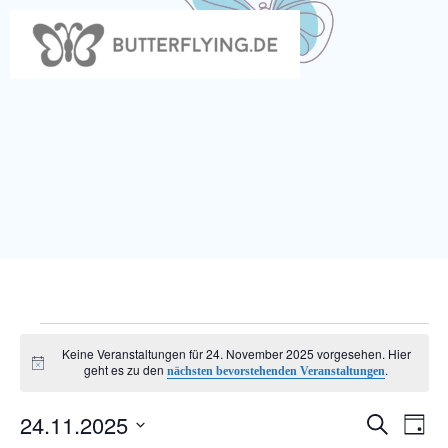
Zum
Inhalt
springen
Veranstaltungen
Keine Veranstaltungen für 24. November 2025 vorgesehen. Hier
Hinweis
geht es zu den
.
nächsten bevorstehenden Veranstaltungen
für
24.11.2025
V
V
Suche
Tag