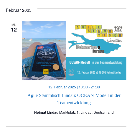
Datum
e
e
wählen.
Februar 2025
r
r
MI.
12
a
a
n
n
s
s
t
t
a
12. Februar 2025 | 18:30
-
21:30
a
Agile Stammtisch Lindau: OCEAN-Modell in der
l
Teamentwicklung
l
t
Heimat Lindau
Marktplatz 1, Lindau, Deutschland
t
u