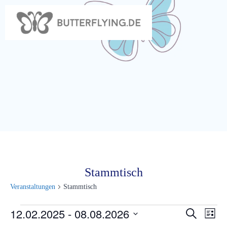
Zum
Inhalt
springen
Stammtisch
Veranstaltungen
Stammtisch
Veranstaltungen
12.02.2025
 - 
08.08.2026
V
V
Suche
Liste